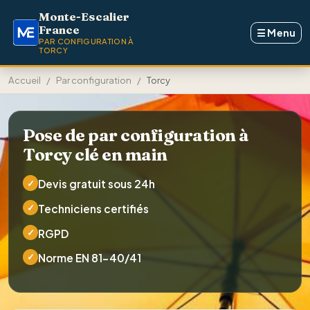
Aller au contenu principal
Monte-Escalier
France
☰
Menu
PAR CONFIGURATION À
TORCY
Accueil
Par configuration
Torcy
Pose de par configuration à
Torcy clé en main
✓
Devis gratuit sous 24h
✓
Techniciens certifiés
✓
RGPD
✓
Norme EN 81-40/41