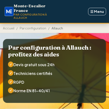
Aller au contenu principal
Monte-Escalier
France
☰
Menu
PAR CONFIGURATION À
ALLAUCH
Accueil
Par configuration
Allauch
Par configuration à Allauch :
profitez des aides
✓
Devis gratuit sous 24h
✓
Techniciens certifiés
✓
RGPD
✓
Norme EN 81-40/41